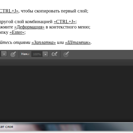
CTRL+J»
, чтобы скопировать первый слой;
 другой слой комбинацией
«CTRL+J»
;
нажмите
«Деформация»
в контекстного меню;
нопку
«Enter»
;
уйтесь опциями
«Заплатка»
или
«Штампик»
.