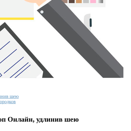
линив шею
бородков
шоп Онлайн, удлинив шею