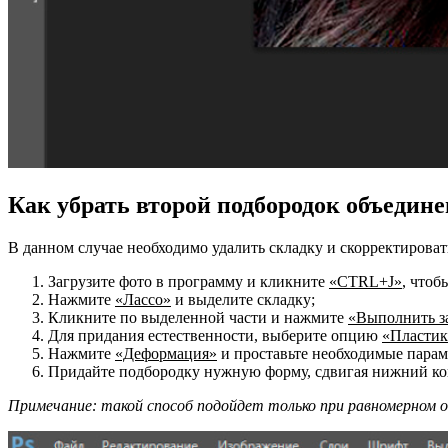
Как убрать второй подбородок объедине
В данном случае необходимо удалить складку и скорректироват
Загрузите фото в программу и кликните
«CTRL+J»
, чтоб
Нажмите
«Лассо»
и выделите складку;
Кликните по выделенной части и нажмите
«Выполнить з
Для придания естественности, выберите опцию
«Пластик
Нажмите
«Деформация»
и проставьте необходимые парам
Придайте подбородку нужную форму, сдвигая нижний ко
Примечание: такой способ подойдет только при равномерном о